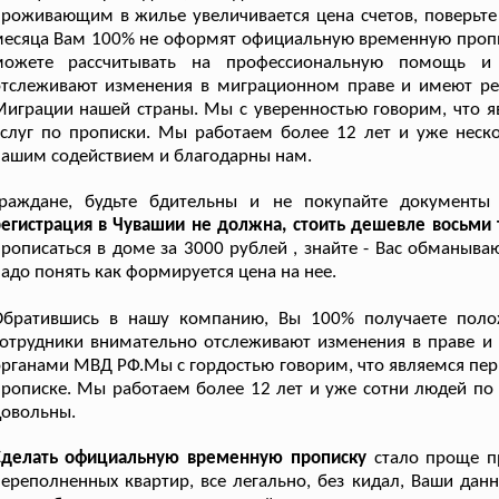
роживающим в жилье увеличивается цена счетов, поверьте 
есяца Вам 100% не оформят официальную временную пропис
можете рассчитывать на профессиональную помощь и 
отслеживают изменения в миграционном праве и имеют ре
играции нашей страны. Мы с уверенностью говорим, что 
слуг по прописки. Мы работаем более 12 лет и уже неско
ашим содействием и благодарны нам.
Граждане, будьте бдительны и не покупайте документы
егистрация в Чувашии не должна, стоить дешевле восьми т
рописаться в доме за 3000 рублей , знайте - Вас обманыв
адо понять как формируется цена на нее.
Обратившись в нашу компанию, Вы 100% получаете полож
отрудники внимательно отслеживают изменения в праве и 
рганами МВД РФ.Мы с гордостью говорим, что являемся пер
рописке. Мы работаем более 12 лет и уже сотни людей по
довольны.
Сделать официальную временную прописку
стало проще пр
ереполненных квартир, все легально, без кидал, Ваши данны