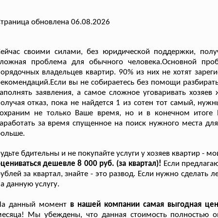
траница обновлена 06.08.2026
Сейчас своими силами, без юридической поддержки, пол
сложная проблема для обычного человека.Основной про
орядочных владельцев квартир. 90% из них не хотят зарег
екомендаций.Если вы не собираетесь без помощи разбиратьс
аполнять заявления, а самое сложное уговаривать хозяев
олучая отказ, пока не найдется 1 из сотен тот самый, нужн
сохраним не только Ваше время, но и в конечном итоге
аработать за время спущенное на поиск нужного места для
больше.
удьте бдительны и не покупайте услуги у хозяев квартир - 
цениваться дешевле 8 000 руб. (за квартал)!
Если предлагаю
ублей за квартал, знайте - это развод. Если нужно сделать 
а данную услугу.
На данный момент
в нашей компании самая выгодная цен
месяца! Мы убеждены, что данная стоимость полностью о