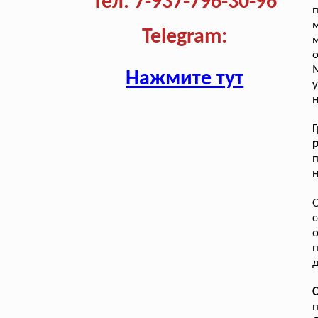
Тел. 7-937-796-30-96
п
м
Telegram:
М
Нажмите тут
у
н
р
п
н
с
о
п
п