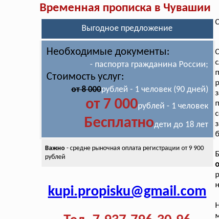
Временная прописка в Чувашии
С
Выгодное предложение
Необходимые документы:
- паспорта гражданина России;
п
Стоимость услуг:
р
от 8 000
рублей - 1 человек (90 дней)
з
от 7 000
п
рублей - 1 человек
Бесплатно
з
дети до 18 лет
Важно
- средне рыночная оплата
регистрации от 9 900
Б
рублей
о
р
н
kupi.propisku@gmail.com