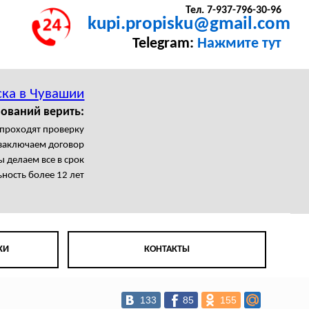
Тел. 7-937-796-30-96
kupi.propisku@gmail.com
Telegram:
Нажмите тут
ка в Чувашии
ований верить:
 проходят проверку
заключаем договор
 делаем все в срок
ность более 12 лет
КИ
КОНТАКТЫ
133
85
155